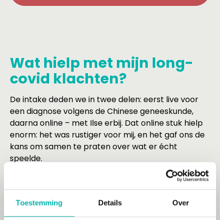
Wat hielp met mijn long-
covid klachten?
De intake deden we in twee delen: eerst live voor
een diagnose volgens de Chinese geneeskunde,
daarna online – met Ilse erbij. Dat online stuk hielp
enorm: het was rustiger voor mij, en het gaf ons de
kans om samen te praten over wat er écht
speelde.
Voor het eerst in lange tijd deelden we wat we
voelden. De liefde die er nog steeds was, maar ook
Toestemming
Details
Over
het verdriet, de frustratie en het gevoel elkaar