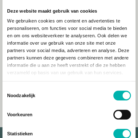
soms kwijt te zijn.
Deze website maakt gebruik van cookies
Ilse kreeg zelf ook begeleiding, over haar rol als
We gebruiken cookies om content en advertenties te
mantelzorger en moeder. En ik begon met
personaliseren, om functies voor social media te bieden
acupunctuur, gericht op mijn hoofd, vermoeidheid
en om ons websiteverkeer te analyseren. Ook delen we
en overprikkeling. Dat werd gecombineerd met
informatie over uw gebruik van onze site met onze
gesprekken over alles wat ik had moeten loslaten:
partners voor social media, adverteren en analyse. Deze
werk, sport, ritme, identiteit.
partners kunnen deze gegevens combineren met andere
informatie die u aan ze heeft verstrekt of die ze hebben
Langzaam werd het rustiger in mijn hoofd. Ik kon
verzameld op basis van uw gebruik van hun services.
beter slapen, mijn lijf kwam iets tot stilstand. En ik
kreeg ruimte om na te denken over wie ik nu
Toestemmingsselectie
eigenlijk ben – als partner, vader, mens.
Noodzakelijk
Voorkeuren
Statistieken