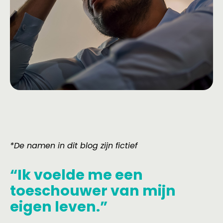
*De namen in dit blog zijn fictief
“Ik voelde me een
toeschouwer van mijn
eigen leven.”