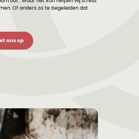
urn out’. Waar het kan helpen wij stress
men. Of anders zo te begeleiden dat
t ons op