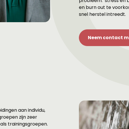
probleem: ‘stress en b
en burn out te voorko
snel herstel intreedt.
Neem contact me
idingen aan individu,
roepen zijn zeer
als trainingsgroepen.