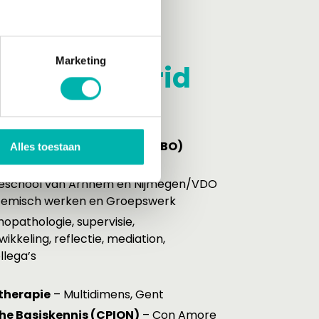
aten en
Marketing
gen van Ingrid
Werk en Dienstverlening (HBO)
Alles toestaan
ertogenbosch
geschool van Arnhem en Nijmegen/VDO
stemisch werken en Groepswerk
opathologie, supervisie,
kkeling, reflectie, mediation,
llega’s
therapie
– Multidimens, Gent
e Basiskennis (CPION)
– Con Amore