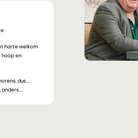
re
van harte welkom
n hoop en
orens, dus…..
, anders….