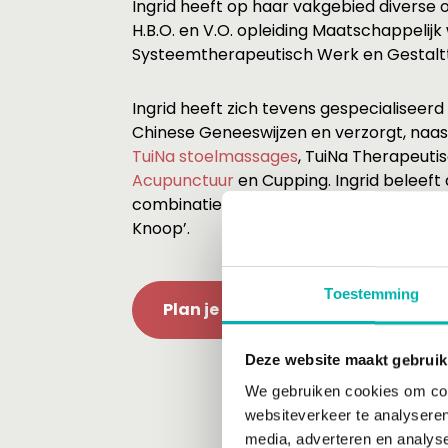
Ingrid heeft op haar vakgebied diverse 
H.B.O. en V.O. opleiding Maatschappelij
Systeemtherapeutisch Werk en Gestalt
Ingrid heeft zich tevens gespecialiseerd 
Chinese Geneeswijzen en verzorgt, naa
TuiNa stoelmassages
, TuiNa Therapeuti
Acupunctuur
en Cupping. Ingrid beleeft 
combinatie van werken in de praktijk bij
Knoop’.
Toestemming
Plan je kennismaking bij Ingrid!
Deze website maakt gebruik
We gebruiken cookies om cont
websiteverkeer te analyseren
media, adverteren en analys