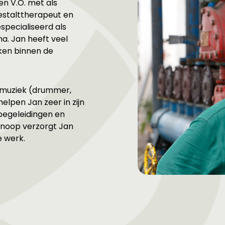
en V.O. met als
estalttherapeut en
especialiseerd als
. Jan heeft veel
ken binnen de
s muziek (drummer,
elpen Jan zeer in zijn
 begeleidingen en
Knoop verzorgt Jan
e werk.