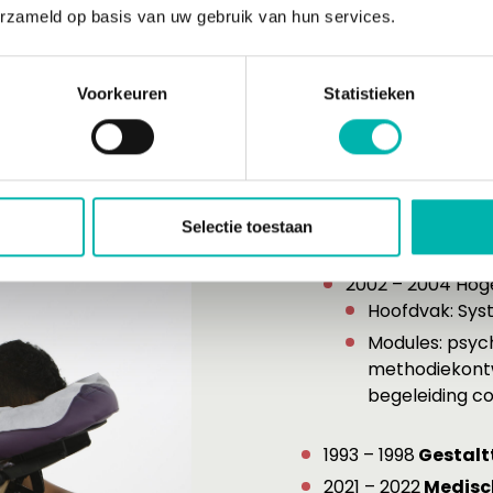
erzameld op basis van uw gebruik van hun services.
Certific
Voorkeuren
Statistieken
opleidin
Los
Maatschappelijk 
Selectie toestaan
1985 – 1989 ’s-H
2002 – 2004 Ho
Hoofdvak: Sy
Modules: psych
methodiekontwi
begeleiding co
1993 – 1998
Gestalt
2021 – 2022
Medisch