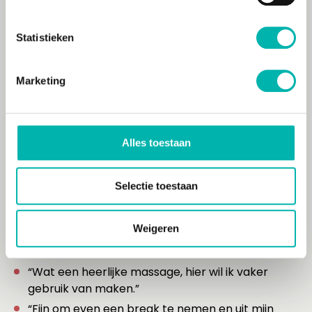
massagetechnieken uit de Traditionele Chinese
Geneeskunde. We integreren acupunctuurpunten
Statistieken
om de werking te verdiepen en pijnpunten effectief
te behandelen.
Marketing
Wat zeggen anderen over
Alles toestaan
onze massages?
Selectie toestaan
“Ik ben verrast dat een relatief korte massage
zo’n groot effect heeft!”
Weigeren
“Mijn hoofd voelt helderder en ik voel me
energieker.”
“Wat een heerlijke massage, hier wil ik vaker
gebruik van maken.”
“Fijn om even een break te nemen en uit mijn