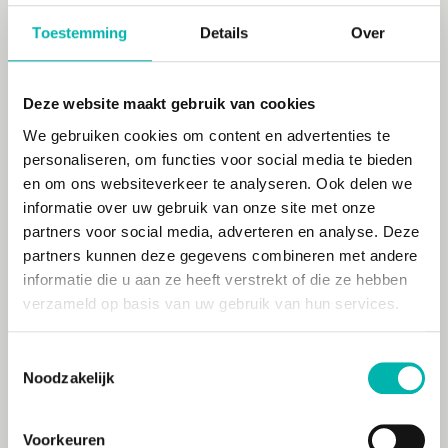
voorkomt ernstiger klachten op de lange termijn.
Bovendien zorgt de massage voor een diepe
Toestemming
Details
Over
ontspanning: medewerkers komen even los van
hun gedachten en keren verfrist en
geconcentreerd terug naar hun werk.
Deze website maakt gebruik van cookies
We gebruiken cookies om content en advertenties te
Hoe ziet een stoelmassage
personaliseren, om functies voor social media te bieden
eruit?
en om ons websiteverkeer te analyseren. Ook delen we
informatie over uw gebruik van onze site met onze
partners voor social media, adverteren en analyse. Deze
De medewerker neemt plaats op een speciaal
partners kunnen deze gegevens combineren met andere
ontworpen stoel, waarbij de buik tegen een kussen
informatie die u aan ze heeft verstrekt of die ze hebben
rust en het gezicht op een kussen steunt. In deze
verzameld op basis van uw gebruik van hun services.
houding kan het lichaam volledig ontspannen. Wij
masseren de schouders, nek, boven rug en onder
rug. Indien gewenst worden ook de armen,
Toestemmingsselectie
schouderkoppen en polsen meegenomen.
Noodzakelijk
Onze massages zijn gebaseerd op TuiNa
Voorkeuren